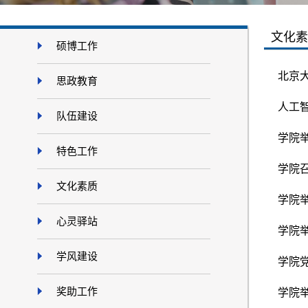
文化素
硕博工作
北京
思政教育
人工
队伍建设
学院举
特色工作
学院召
文化素质
学院
心灵驿站
学院
学风建设
学院党
奖助工作
学院举