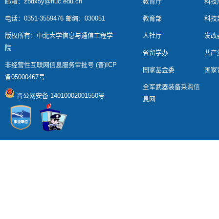
邮箱：zbdx5y@nuc.edu.cn
教育厅
科技
电话：0351-3559476 邮编：030051
教育部
科技
版权所有：中北大学信息与通信工程学
人社厅
发改
院
省留学办
共产
非经营性互联网信息服务审批号 (晋)ICP
国家基金委
国家
备05000467号
全军武器装备采购信
晋公网安备 14010002001550号
息网