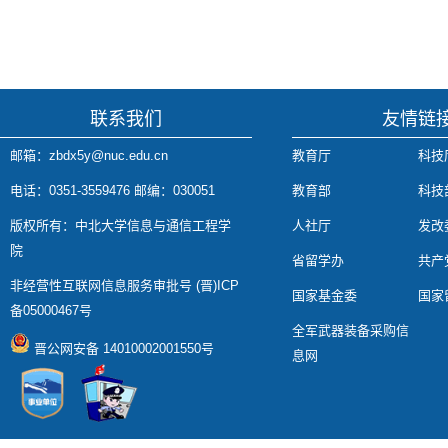
联系我们
友情链
邮箱：zbdx5y@nuc.edu.cn
教育厅
科技
电话：0351-3559476 邮编：030051
教育部
科技
版权所有：中北大学信息与通信工程学
人社厅
发改
院
省留学办
共产
非经营性互联网信息服务审批号 (晋)ICP
国家基金委
国家
备05000467号
全军武器装备采购信
晋公网安备 14010002001550号
息网