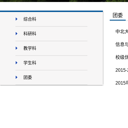
团委
综合科
中北
科研科
信息
教学科
校级
学生科
201
团委
201