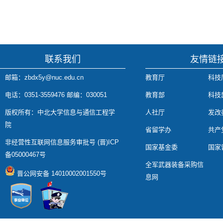
联系我们
友情链
邮箱：zbdx5y@nuc.edu.cn
教育厅
科技
电话：0351-3559476 邮编：030051
教育部
科技
版权所有：中北大学信息与通信工程学
人社厅
发改
院
省留学办
共产
非经营性互联网信息服务审批号 (晋)ICP
国家基金委
国家
备05000467号
全军武器装备采购信
晋公网安备 14010002001550号
息网