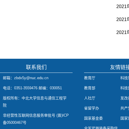
202
202
202
联系我们
友情链
邮箱：zbdx5y@nuc.edu.cn
教育厅
科技
电话：0351-3559476 邮编：030051
教育部
科技
版权所有：中北大学信息与通信工程学
人社厅
发改
院
省留学办
共产
非经营性互联网信息服务审批号 (晋)ICP
国家基金委
国家
备05000467号
全军武器装备采购信