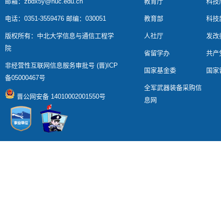
邮箱：zbdx5y@nuc.edu.cn
教育厅
科技
电话：0351-3559476 邮编：030051
教育部
科技
版权所有：中北大学信息与通信工程学
人社厅
发改
院
省留学办
共产
非经营性互联网信息服务审批号 (晋)ICP
国家基金委
国家
备05000467号
全军武器装备采购信
晋公网安备 14010002001550号
息网