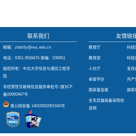
联系我们
友情链
邮箱：zbdx5y@nuc.edu.cn
教育厅
科技
电话：0351-3559476 邮编：030051
教育部
科技
版权所有：中北大学信息与通信工程学
人社厅
发改
院
省留学办
共产
非经营性互联网信息服务审批号 (晋)ICP
国家基金委
国家
备05000467号
全军武器装备采购信
晋公网安备 14010002001550号
息网