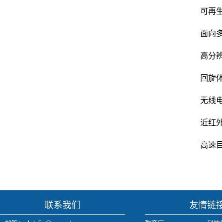
可再
面向
高分
回旋
无线
近红
高速
联系我们
友情链