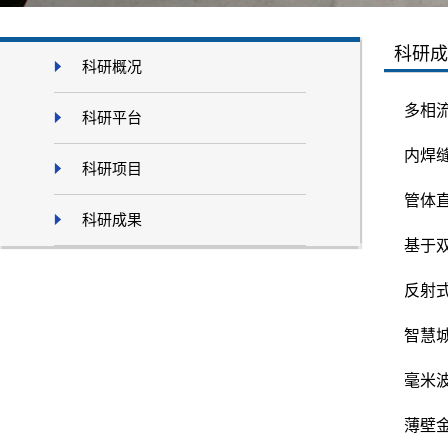
科研成
科研概况
多相
科研平台
内焊
科研项目
管体
科研成果
基于
反射
智慧
毫米
薄壁