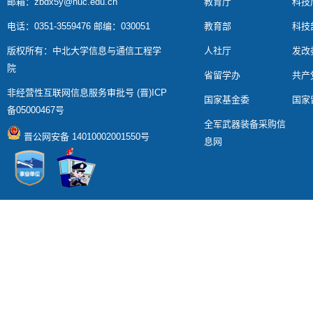
邮箱：zbdx5y@nuc.edu.cn
教育厅
科技
电话：0351-3559476 邮编：030051
教育部
科技
版权所有：中北大学信息与通信工程学
人社厅
发改
院
省留学办
共产
非经营性互联网信息服务审批号 (晋)ICP
国家基金委
国家
备05000467号
全军武器装备采购信
晋公网安备 14010002001550号
息网