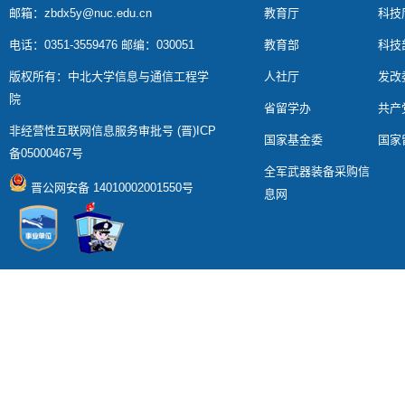
邮箱：zbdx5y@nuc.edu.cn
教育厅
科技
电话：0351-3559476 邮编：030051
教育部
科技
版权所有：中北大学信息与通信工程学
人社厅
发改
院
省留学办
共产
非经营性互联网信息服务审批号 (晋)ICP
国家基金委
国家
备05000467号
全军武器装备采购信
晋公网安备 14010002001550号
息网