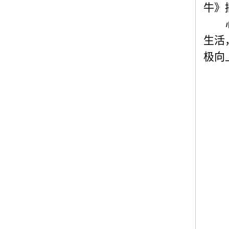
牛》
生活
极向