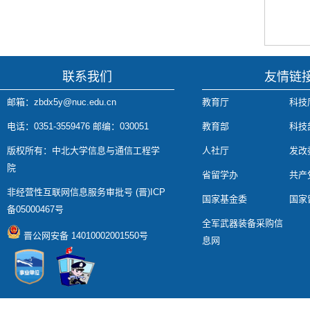
联系我们
友情链
邮箱：zbdx5y@nuc.edu.cn
教育厅
科技
电话：0351-3559476 邮编：030051
教育部
科技
版权所有：中北大学信息与通信工程学
人社厅
发改
院
省留学办
共产
非经营性互联网信息服务审批号 (晋)ICP
国家基金委
国家
备05000467号
全军武器装备采购信
晋公网安备 14010002001550号
息网