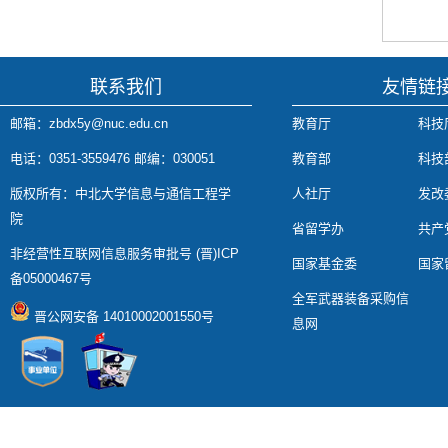
联系我们
友情链
邮箱：zbdx5y@nuc.edu.cn
教育厅
科技
电话：0351-3559476 邮编：030051
教育部
科技
版权所有：中北大学信息与通信工程学
人社厅
发改
院
省留学办
共产
非经营性互联网信息服务审批号 (晋)ICP
国家基金委
国家
备05000467号
全军武器装备采购信
晋公网安备 14010002001550号
息网