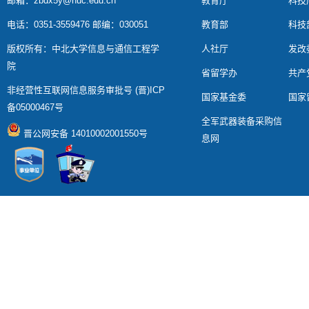
邮箱：zbdx5y@nuc.edu.cn
教育厅
科技
电话：0351-3559476 邮编：030051
教育部
科技
版权所有：中北大学信息与通信工程学
人社厅
发改
院
省留学办
共产
非经营性互联网信息服务审批号 (晋)ICP
国家基金委
国家
备05000467号
全军武器装备采购信
晋公网安备 14010002001550号
息网