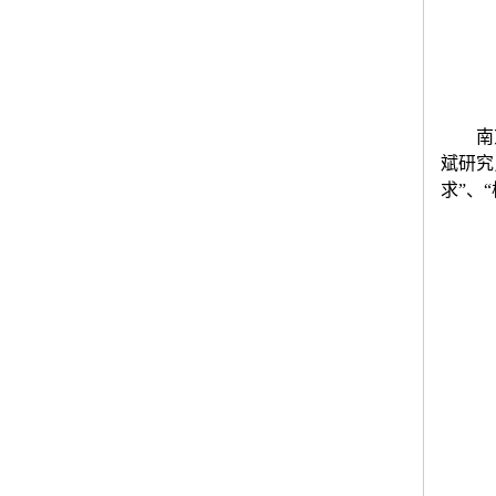
南
斌研究
求”、“