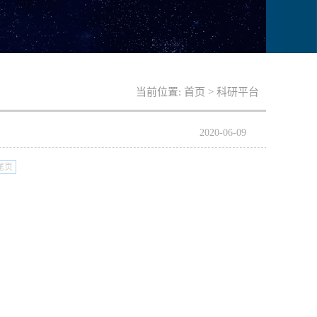
当前位置:
首页
>
科研平台
2020-06-09
尾页