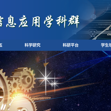
伍
科学研究
科研平台
学生