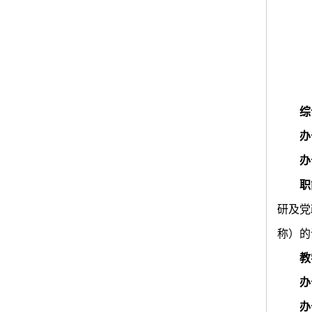
综
办
办
职
研及党
称）的
教
办
办