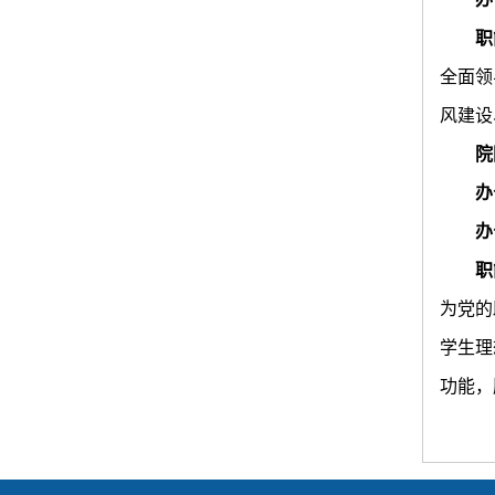
职
全面领
风建设
院
办
办
职
为党的
学生理
功能，