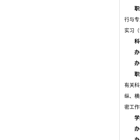
职
行与专
实习（
科
办
办
职
有关科
纵、横
密工作
学
办
办