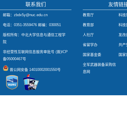
联系我们
友情链
邮箱：zbdx5y@nuc.edu.cn
教育厅
科技
电话：0351-3559476 邮编：030051
教育部
科技
版权所有：中北大学信息与通信工程学
人社厅
发改
院
省留学办
共产
非经营性互联网信息服务审批号 (晋)ICP
国家基金委
国家
备05000467号
全军武器装备采购信
晋公网安备 14010002001550号
息网