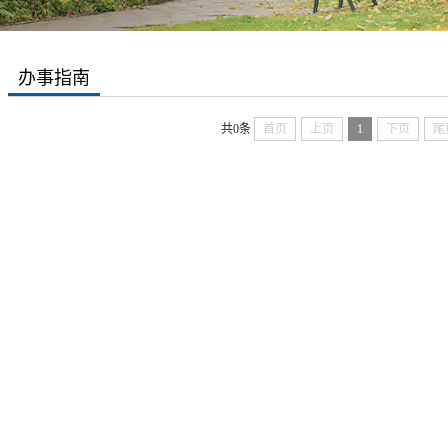
办事指南
共0条
首页
上页
1
下页
尾